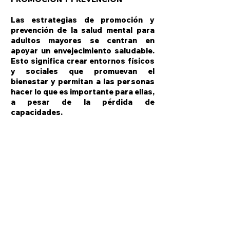
Las estrategias de promoción y
prevención de la salud mental para
adultos mayores se centran en
apoyar un envejecimiento saludable.
Esto significa crear entornos físicos
y sociales que promuevan el
bienestar y permitan a las personas
hacer lo que es importante para ellas,
a pesar de la pérdida de
capacidades.
TRATAMIENTO Y CUIDADO
Es esencial reconocer y tratar
rápidamente los problemas de salud
mental. Esto debería ser coherente
con las normas de atención
integrada para las personas