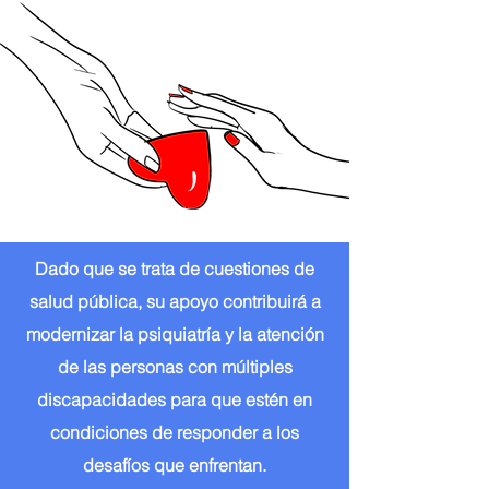
Dado que se trata de cuestiones de
salud pública, su apoyo contribuirá a
modernizar la psiquiatría y la atención
de las personas con múltiples
discapacidades para que estén en
condiciones de responder a los
desafíos que enfrentan.